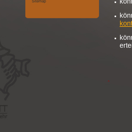
kön
kön
kon
könn
erte
^