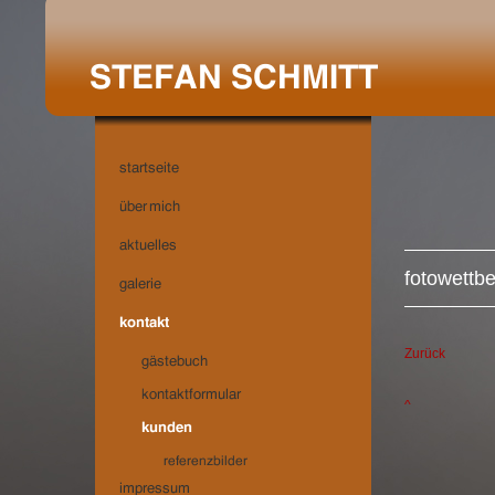
fotowettb
Zurück
^