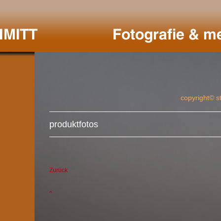
copyright© s
produktfotos
Zurück
^