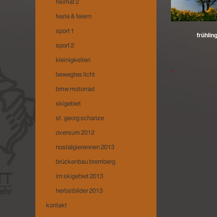
frühlin
^