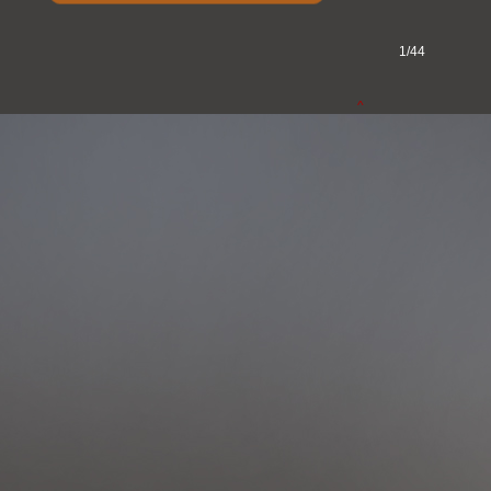
1/44
^